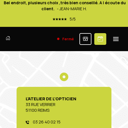
5/5
A l écoute, très agréable, serviable et montures de bonnes
qualitées
- LAURENCE L.
5/5
Fermé
Très bon accueil. De bon conseils je recommande ! mes
lunettes sont au top !
- VALERIE D.
5/5
Bel endroit, plusieurs choix ,très bien conseillé. A l écoute du
client.
- JEAN-MARIE H.
5/5
A l écoute, très agréable, serviable et montures de bonnes
L'ATELIER DE L'OPTICIEN
33 RUE VERRIER
qualitées
- LAURENCE L.
51100 REIMS
5/5
03 26 40 02 15
Très bon accueil. De bon conseils je recommande ! mes