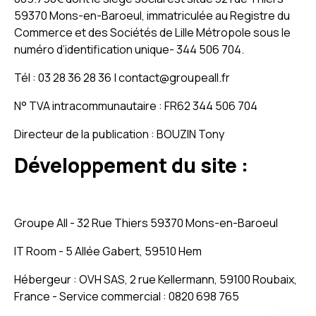
conseiller ! Très à...
- Monique C.
59370 Mons-en-Baroeul, immatriculée au Registre du
5/5
Commerce et des Sociétés de Lille Métropole sous le
numéro d’identification unique- 344 506 704.
Accueil agréable par un professionnel compétent Très
satisfait A conseiller
- ALAIN H.
Tél : 03 28 36 28 36 | contact@groupeall.fr
N° TVA intracommunautaire : FR62 344 506 704
Directeur de la publication : BOUZIN Tony
Développement du site :
Groupe All - 32 Rue Thiers 59370 Mons-en-Baroeul
IT Room - 5 Allée Gabert, 59510 Hem
Hébergeur : OVH SAS, 2 rue Kellermann, 59100 Roubaix,
France - Service commercial : 0820 698 765