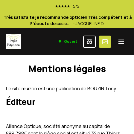
5/5
Très satisfaite je recommande opticien Très compétent et à
l\'écoute de ses c...
- JACQUELINE D.
5/5
Ouvert
Très satisfaite au vu du professionnalisme de Monsieur le
conseiller ! Très à...
- Monique C.
5/5
Mentions légales
Accueil agréable par un professionnel compétent Très
satisfait A conseiller
- ALAIN H.
Le site muizon est une publication de BOUZIN Tony.
5/5
Éditeur
Très satisfaite je recommande opticien Très compétent et à
l\'écoute de ses c...
- JACQUELINE D.
5/5
Alliance Optique, société anonyme au capital de
Très satisfaite au vu du professionnalisme de Monsieur le
889.798€ dont le siège social est situé 32 rue Thiers